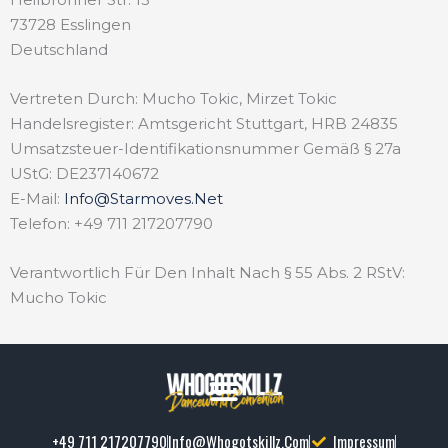
73728 Esslingen
Deutschland
Vertreten Durch: Mucho Tokic, Mirzet Tokic
Handelsregister: Amtsgericht Stuttgart, HRB 24835
Umsatzsteuer-Identifikationsnummer Gemäß § 27a
UStG: DE237140672
E-Mail:
Info@starmoves.net
Telefon: +49 711 217207790
Verantwortlich Für Den Inhalt Nach § 55 Abs. 2 RStV:
Mucho Tokic
+49 711 217207790
Info@whogotskillz.com
Impressum